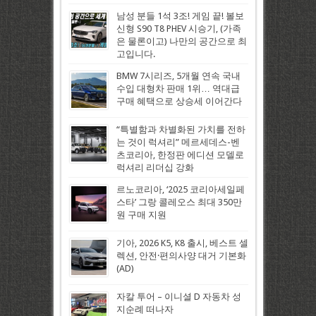
남성 분들 1석 3조! 게임 끝! 볼보
신형 S90 T8 PHEV 시승기, (가족
은 물론이고) 나만의 공간으로 최
고입니다.
BMW 7시리즈, 5개월 연속 국내
수입 대형차 판매 1위… 역대급
구매 혜택으로 상승세 이어간다
“특별함과 차별화된 가치를 전하
는 것이 럭셔리” 메르세데스-벤
츠코리아, 한정판 에디션 모델로
럭셔리 리더십 강화
르노코리아, ‘2025 코리아세일페
스타’ 그랑 콜레오스 최대 350만
원 구매 지원
기아, 2026 K5, K8 출시, 베스트 셀
렉션, 안전·편의사양 대거 기본화
(AD)
자칼 투어 – 이니셜 D 자동차 성
지순례 떠나자