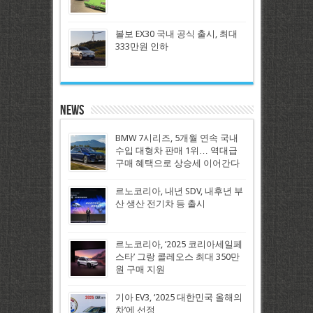
볼보 EX30 국내 공식 출시, 최대
333만원 인하
News
BMW 7시리즈, 5개월 연속 국내
수입 대형차 판매 1위… 역대급
구매 혜택으로 상승세 이어간다
르노코리아, 내년 SDV, 내후년 부
산 생산 전기차 등 출시
르노코리아, ‘2025 코리아세일페
스타’ 그랑 콜레오스 최대 350만
원 구매 지원
기아 EV3, ‘2025 대한민국 올해의
차’에 선정