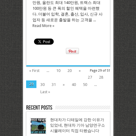
만원, 올란도 최대 140만원, 트랙스 최대
100만원 등 큰 폭의 할인 혜택을 마련했
다. 더불어 입학, 결혼, 출산, 입사, 신규 사
업자 등 새로운 출발을 하는 고객을 ...
Read More »
« First
...
10
20
«
Page 29 of 51
27
28
29
30
31
»
40
50
...
Last »
Recent Posts
현대차가 디테일에 강한 이유가
있었네, 현대차 기아 남양연구소
시뮬레이터 직접 타봤습니다