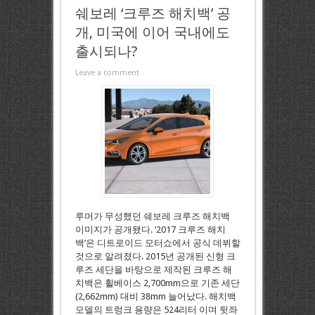
쉐보레 ‘크루즈 해치백’ 공
개, 미국에 이어 국내에도
출시되나?
Leave a comment
루머가 무성했던 쉐보레 크루즈 해치백
이미지가 공개됐다. ‘2017 크루즈 해치
백’은 디트로이드 모터쇼에서 공식 데뷔할
것으로 알려졌다. 2015년 공개된 신형 크
루즈 세단을 바탕으로 제작된 크루즈 해
치백은 휠베이스 2,700mm으로 기존 세단
(2,662mm) 대비 38mm 늘어났다. 해치백
모델의 트렁크 용량은 524리터 이며 뒷좌